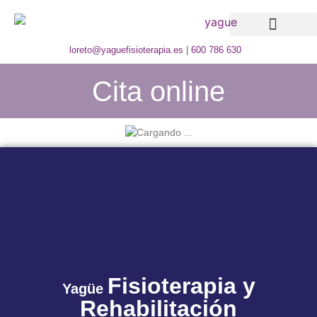
loreto@yaguefisioterapia.es
|
600 786 630
Cita online
Fisioterapia y
Yagüe
Rehabilitación